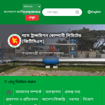
বাংলাদেশ জাতীয় তথ্য বাতায়ন
English
দেখুন
গ্যাস ট্রান্সমিশন কোম্পানী লিমিটেড
(জিটিসিএল)
গণপ্রজাতন্ত্রী বাংলাদেশ সরকার
মেনু নির্বাচন করুন
আমাদের সম্পর্কে
ব্যবস্থাপনা
প্রকল্প তথ্য
প্রকাশনা ও প্রতিবেদন
আদেশ/বিজ্ঞপ্তি
দরপত্র
নিয়োগ