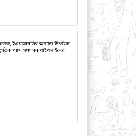
চালক, ইএমআরডির অন্যান্য ঊর্ধ্বতন
্রাকৃতিক গ্যাস সঞ্চালন পাইপলাইনের