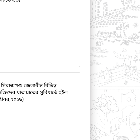
টোবর,২০১৯)
িরাজগঞ্জ জেলাধীন বিভিন্ন
ক্তিদের যাতায়াতের সুবিধার্তে হুইল
্টোবর,২০১৯)